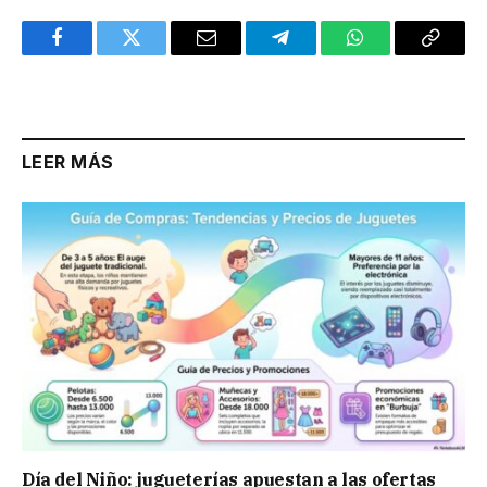
Facebook
Twitter
Email
Telegram
WhatsApp
Copy
Link
LEER MÁS
Día del Niño: jugueterías apuestan a las ofertas