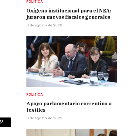
POLÍTICA
e
Oxígeno institucional para el NEA:
juraron nuevos fiscales generales
6 de agosto de 2026
POLÍTICA
Apoyo parlamentario correntino a
textiles
6 de agosto de 2026
p
Copy