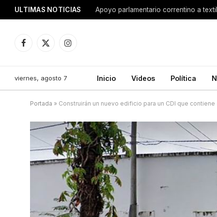
ULTIMAS NOTICIAS
Apoyo parlamentario correntino a texti
Facebook
X
Instagram
(Twitter)
viernes, agosto 7
Inicio
Videos
Política
N
Portada
»
Construirán un nuevo edificio para un CDI que contien