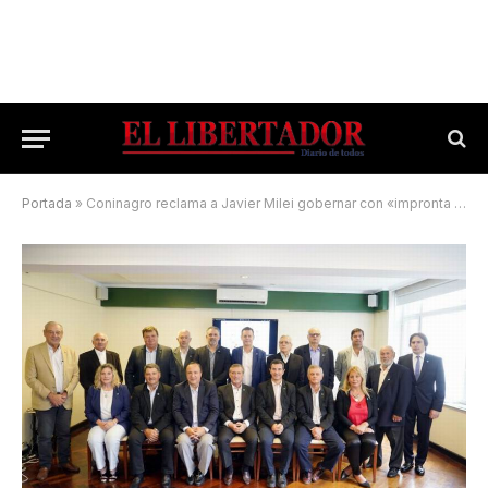
Portada
»
Coninagro reclama a Javier Milei gobernar con «impronta federal»