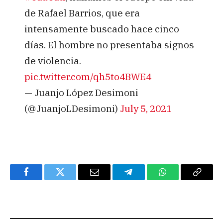
de Rafael Barrios, que era
intensamente buscado hace cinco
días. El hombre no presentaba signos
de violencia.
pic.twitter.com/qh5to4BWE4
— Juanjo López Desimoni
(@JuanjoLDesimoni)
July 5, 2021
Facebook
Twitter
Email
Telegram
WhatsApp
Copy
Link