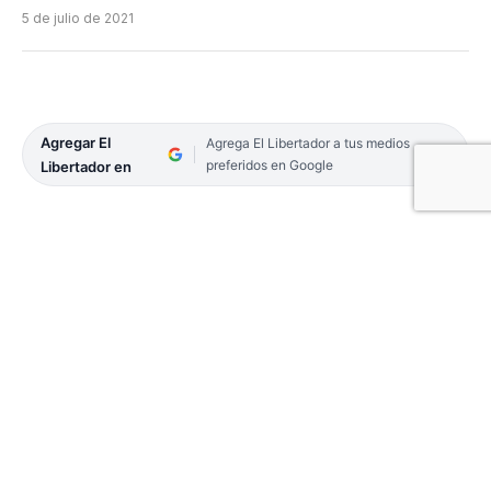
5 de julio de 2021
Agregar El
Agrega El Libertador a tus medios
preferidos en Google
Libertador en
El principal sospechoso de hacerse con más de un
millón de pesos, utilizando la modalidad conocida
como “el cuento del tío”, en Curuzú Cuatiá, fue
detenido sábado último en la localidad santafesina