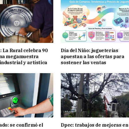
: La Rural celebra 90
Día del Niño: jugueterías
una megamuestra
apuestan a las ofertas para
ndustrial y artística
sostener las ventas
ado: se confirmó el
Dpec: trabajos de mejoras en