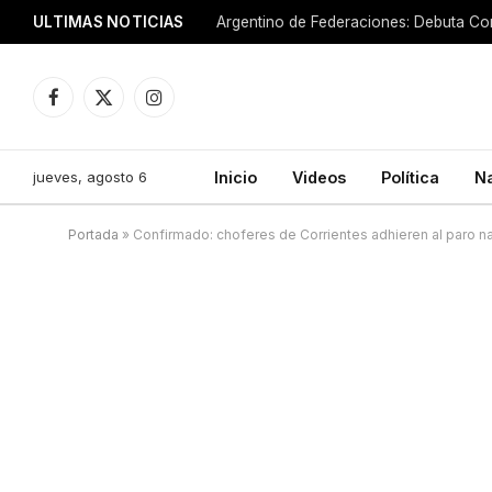
ULTIMAS NOTICIAS
Argentino de Federaciones: Debuta Cor
Facebook
X
Instagram
(Twitter)
jueves, agosto 6
Inicio
Videos
Política
N
Portada
»
Confirmado: choferes de Corrientes adhieren al paro 