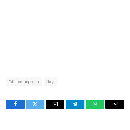
.
Edición Impresa
Hoy
Facebook
Twitter
Email
Telegram
WhatsApp
Copy
Link