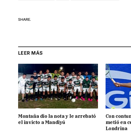
SHARE.
LEER MÁS
Montaña dio la nota y le arrebató
Con contun
el invicto a Mandiyú
metió en c
Londrina