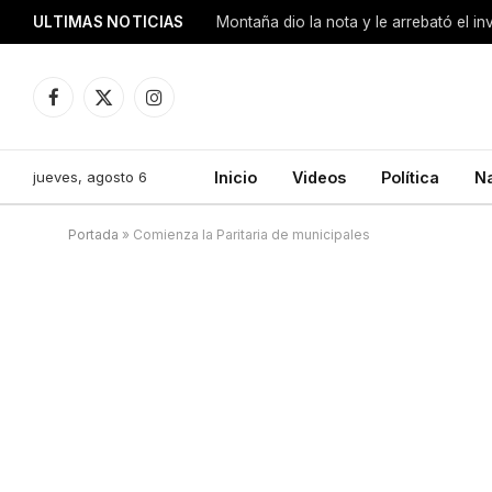
ULTIMAS NOTICIAS
Montaña dio la nota y le arrebató el i
Facebook
X
Instagram
(Twitter)
jueves, agosto 6
Inicio
Videos
Política
N
Portada
»
Comienza la Paritaria de municipales