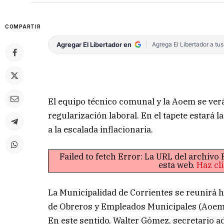
COMPARTIR
Agregar El Libertador en
Agrega El Libertador a tu
El equipo técnico comunal y la Aoem se verá
regularización laboral. En el tapete estará l
a la escalada inflacionaria.
Failed to fetch Error: La URL del archiv
esta web.
Haz cl
La Municipalidad de Corrientes se reunirá ho
de Obreros y Empleados Municipales (Aoem) p
En este sentido, Walter Gómez, secretario a