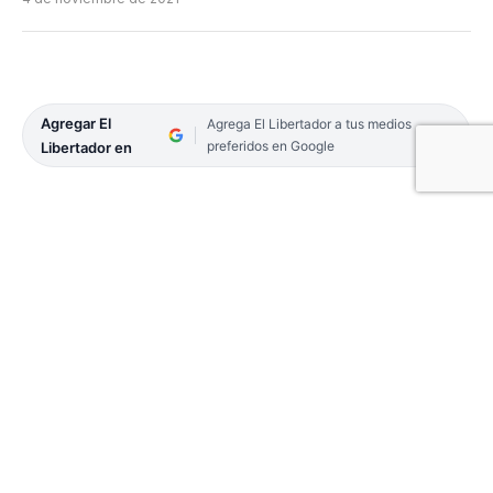
Agregar El
Agrega El Libertador a tus medios
preferidos en Google
Libertador en
Julito Sosa Díaz, el oriundo de Gobernador
Virasoro, retuvo el título de Campeón Argentino
2021 de la categoria Spark.
El último fin de semana se disputó en Embalse,