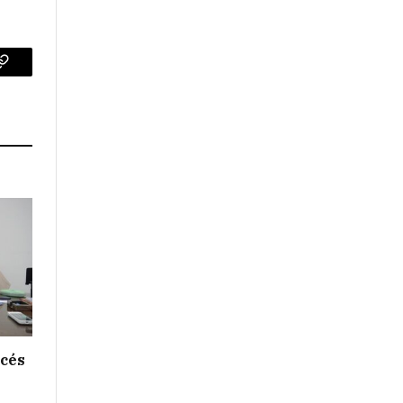
p
Copy
Link
ncés