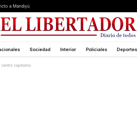
nvicto a Mandiyú
acionales
Sociedad
Interior
Policiales
Deportes
centro capitalino