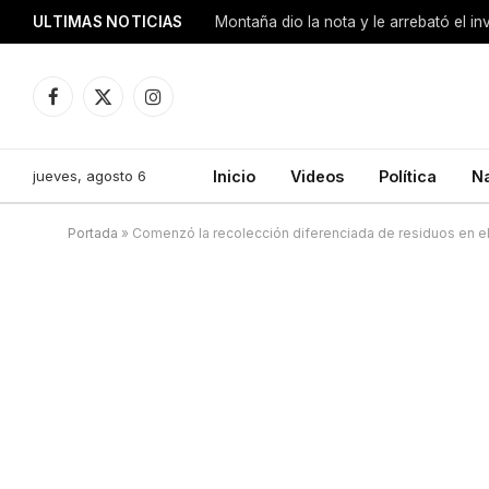
ULTIMAS NOTICIAS
Montaña dio la nota y le arrebató el i
Facebook
X
Instagram
(Twitter)
jueves, agosto 6
Inicio
Videos
Política
N
Portada
»
Comenzó la recolección diferenciada de residuos en el 