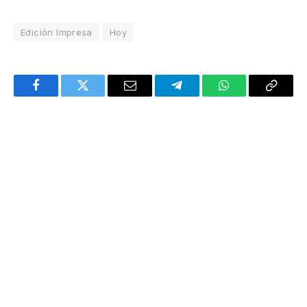
Edición Impresa
Hoy
Facebook
Twitter
Email
Telegram
WhatsApp
Copy
Link