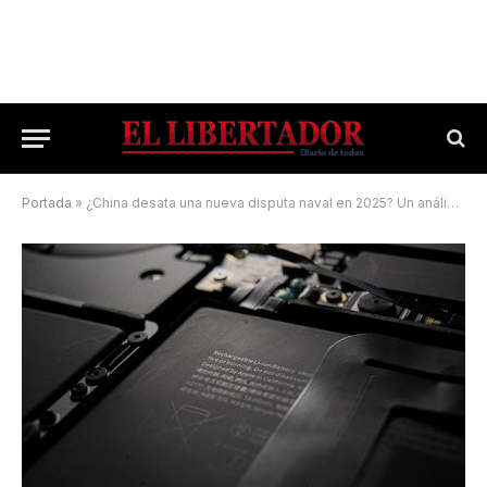
Portada
»
¿China desata una nueva disputa naval en 2025? Un análisis más allá del ruido mediático