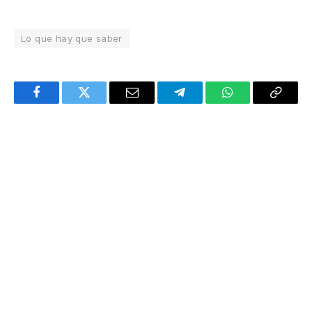
Lo que hay que saber
Facebook
Twitter
Email
Telegram
WhatsApp
Copy
Link