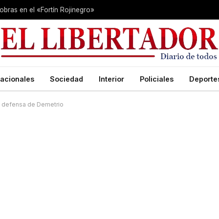
 obras en el «Fortín Rojinegro»
acionales
Sociedad
Interior
Policiales
Deporte
la defensa de Demetrio