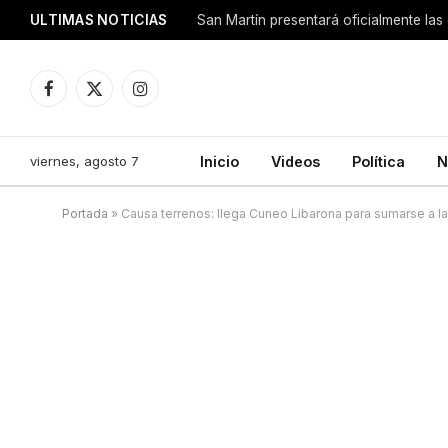
ULTIMAS NOTICIAS
San Martín presentará oficialmente las
Facebook
X
Instagram
(Twitter)
viernes, agosto 7
Inicio
Videos
Política
N
Portada
»
Causa terrenos: llega Cuneo Libarona para sumarse a 