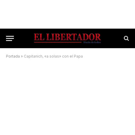
Portada
»
Capitanich, «a solas» con el Papa