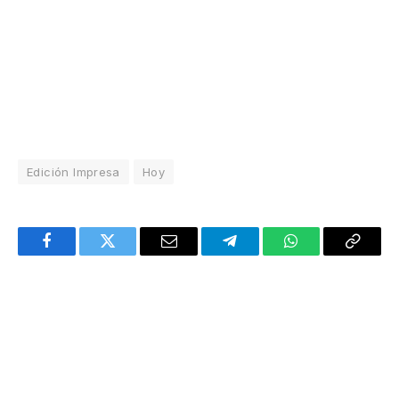
Edición Impresa
Hoy
Facebook
Twitter
Email
Telegram
WhatsApp
Copy
Link