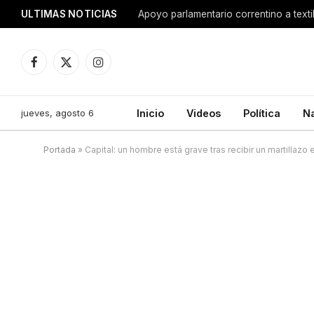
ULTIMAS NOTICIAS
Apoyo parlamentario correntino a texti
Facebook
X
Instagram
(Twitter)
jueves, agosto 6
Inicio
Videos
Política
N
Portada
»
Capital: un hombre está grave tras recibir un martillazo