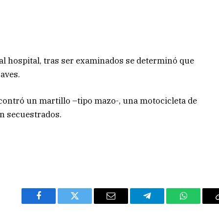
l hospital, tras ser examinados se determinó que
raves.
ncontró un martillo –tipo mazo-, una motocicleta de
on secuestrados.
Facebook
Twitter
Email
Telegram
WhatsAp