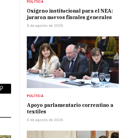
POLÍTICA
Oxígeno institucional para el NEA:
juraron nuevos fiscales generales
6 de agosto de 2026
p
Copy
POLÍTICA
Link
Apoyo parlamentario correntino a
textiles
6 de agosto de 2026