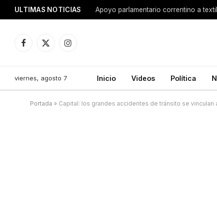
ULTIMAS NOTICIAS
Apoyo parlamentario correntino a texti
Facebook
X
Instagram
(Twitter)
viernes, agosto 7
Inicio
Videos
Política
N
Portada
»
Capital: los grandes accidentes de tránsito se vinculan 