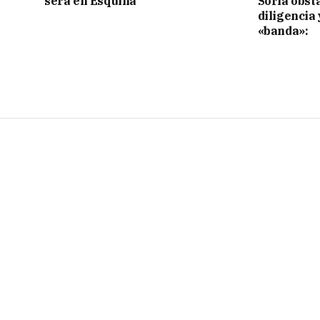
será en Esquina
Soria obst
diligencia 
«banda»: