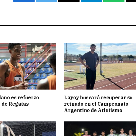
Facebook
Twitter
Email
Telegram
WhatsAp
ano es refuerzo
Layoy buscará recuperar su
 de Regatas
reinado en el Campeonato
s
Argentino de Atletismo