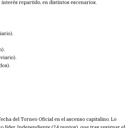
interés repartido, en distintos escenarios.
ario).
).
iario).
dos).
cha del Torneo Oficial en el ascenso capitalino. Lo
co líder, Independiente (24 puntos), que tras resignar el