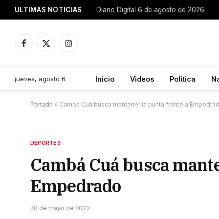
ULTIMAS NOTICIAS
Diario Digital 6 de agosto de 2026
Facebook
X
Instagram
(Twitter)
jueves, agosto 6
Inicio
Videos
Política
N
Portada
»
Cambá Cuá busca mantener la punta frente a Empedra
DEPORTES
Cambá Cuá busca manten
Empedrado
20 de mayo de 2023