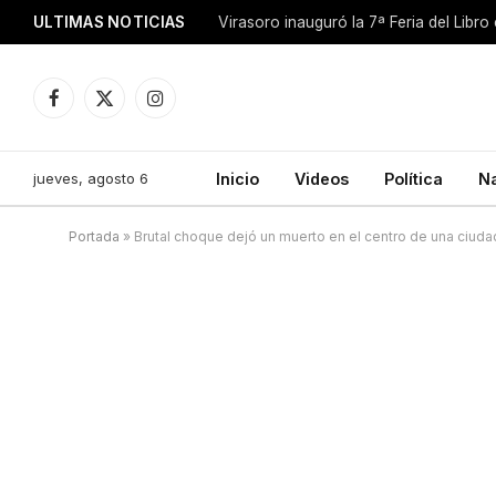
ULTIMAS NOTICIAS
Facebook
X
Instagram
(Twitter)
jueves, agosto 6
Inicio
Videos
Política
N
Portada
»
Brutal choque dejó un muerto en el centro de una ciudad