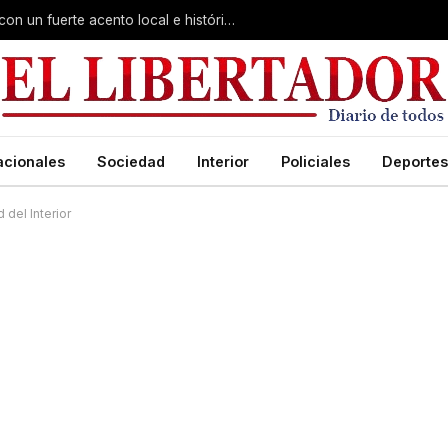
Virasoro inauguró la 7ª Feria del Libro con un fuerte acento local e histórico
acionales
Sociedad
Interior
Policiales
Deportes
 del Interior