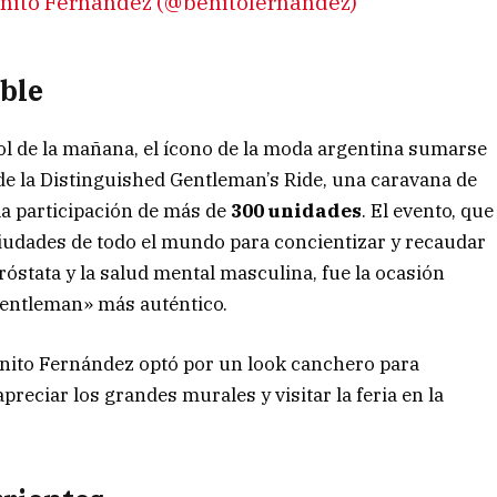
enito Fernandez (@benitofernandez)
oble
sol de la mañana, el ícono de la moda argentina sumarse
de la Distinguished Gentleman’s Ride, una caravana de
 la participación de más de
300 unidades
. El evento, que
iudades de todo el mundo para concientizar y recaudar
róstata y la salud mental masculina, fue la ocasión
«gentleman» más auténtico.
Benito Fernández optó por un look canchero para
reciar los grandes murales y visitar la feria en la