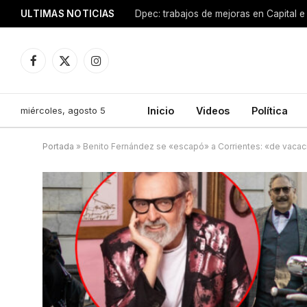
ULTIMAS NOTICIAS
Dpec: trabajos de mejoras en Capital e 
Facebook
X
Instagram
(Twitter)
miércoles, agosto 5
Inicio
Videos
Política
Portada
»
Benito Fernández se «escapó» a Corrientes: «de vaca