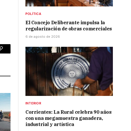
POLÍTICA
El Concejo Deliberante impulsa la
regularización de obras comerciales
6 de agosto de 2026
p
Copy
Link
INTERIOR
Corrientes: La Rural celebra 90 años
con una megamuestra ganadera,
industrial y artística