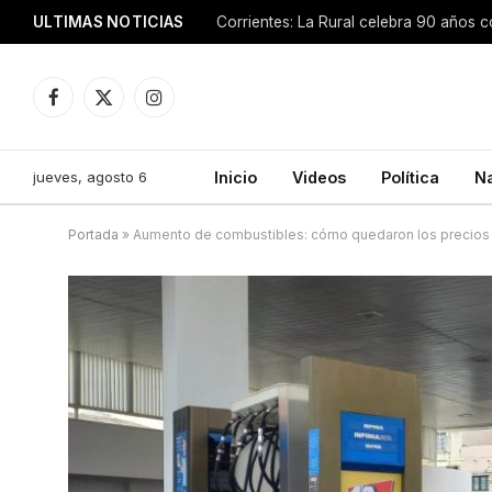
ULTIMAS NOTICIAS
Facebook
X
Instagram
(Twitter)
jueves, agosto 6
Inicio
Videos
Política
N
Portada
»
Aumento de combustibles: cómo quedaron los precios 