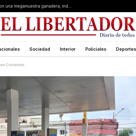
Corrientes: La Rural celebra 90 años con una megamuestra ganadera, industrial y artística
acionales
Sociedad
Interior
Policiales
Deportes
en Corrientes