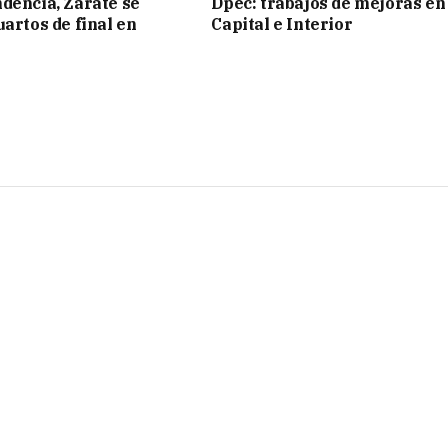
dencia, Zárate se
Dpec: trabajos de mejoras en
uartos de final en
Capital e Interior