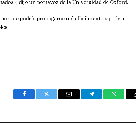
ados», dijo un portavoz de la Universidad de Oxford.
os porque podría propagarse más fácilmente y podría
les.
Facebook
Twitter
Email
Telegram
WhatsAp