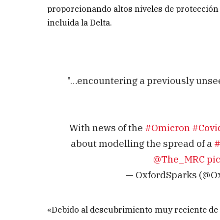
proporcionando altos niveles de protección 
incluida la Delta.
"…encountering a previously unseen
With news of the
#Omicron
#Covi
about modelling the spread of a
#
@The_MRC
pi
— OxfordSparks (@O
«Debido al descubrimiento muy reciente de 