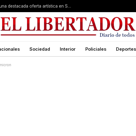
Rumbo a la Fiesta Patronal: fe, expo y una destacada oferta artística en San Roque
acionales
Sociedad
Interior
Policiales
Deportes
micron