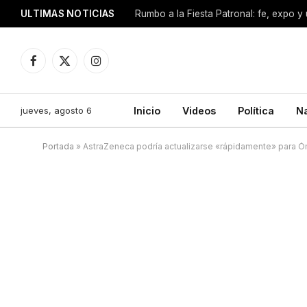
ULTIMAS NOTICIAS
Facebook
X
Instagram
(Twitter)
jueves, agosto 6
Inicio
Videos
Política
N
Portada
»
AstraZeneca podría actualizarse «rápidamente» para Ó