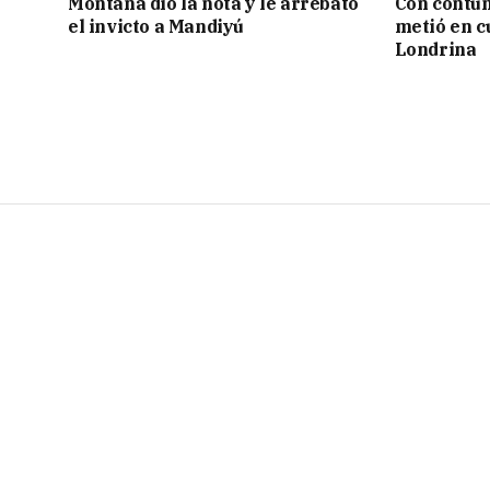
Montaña dio la nota y le arrebató
Con contun
el invicto a Mandiyú
metió en c
Londrina