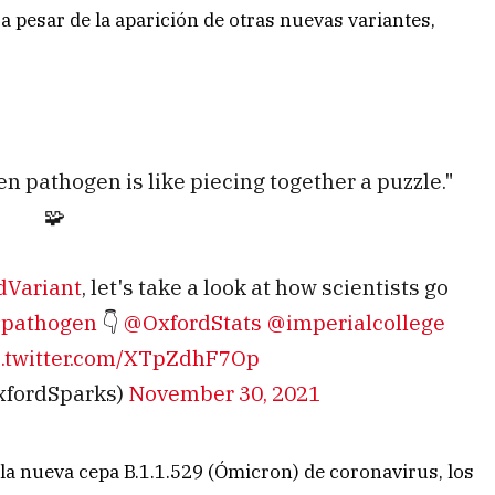
a pesar de la aparición de otras nuevas variantes,
 pathogen is like piecing together a puzzle."
🧩
dVariant
, let's take a look at how scientists go
pathogen
👇
@OxfordStats
@imperialcollege
c.twitter.com/XTpZdhF7Op
xfordSparks)
November 30, 2021
la nueva cepa B.1.1.529 (Ómicron) de coronavirus, los