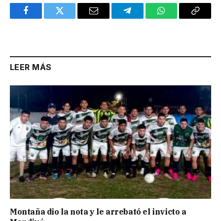
Facebook
Twitter
Email
Telegram
WhatsApp
Copy
Link
LEER MÁS
Montaña dio la nota y le arrebató el invicto a