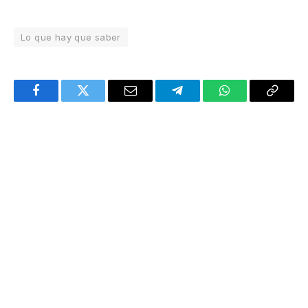
Lo que hay que saber
Facebook
Twitter
Email
Telegram
WhatsApp
Copy
Link