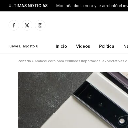
ULTIMAS NOTICIAS
Montaña dio la nota y le arrebató el i
Facebook
X
Instagram
(Twitter)
jueves, agosto 6
Inicio
Videos
Política
N
Portada
»
Arancel cero para celulares importados: expectativas 