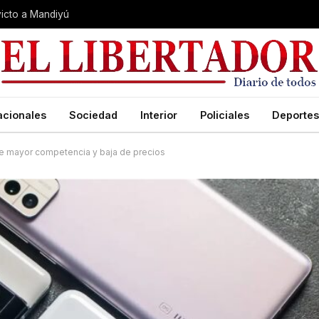
nvicto a Mandiyú
acionales
Sociedad
Interior
Policiales
Deportes
de mayor competencia y baja de precios