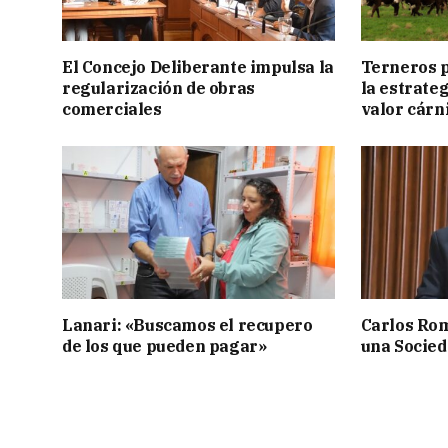
El Concejo Deliberante impulsa la
Terneros p
regularización de obras
la estrate
comerciales
valor cárn
Lanari: «Buscamos el recupero
Carlos Rom
de los que pueden pagar»
una Socied