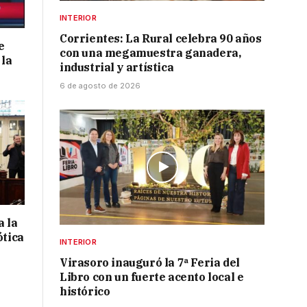
INTERIOR
Corrientes: La Rural celebra 90 años
e
con una megamuestra ganadera,
 la
industrial y artística
6 de agosto de 2026
a la
ótica
INTERIOR
Virasoro inauguró la 7ª Feria del
Libro con un fuerte acento local e
histórico