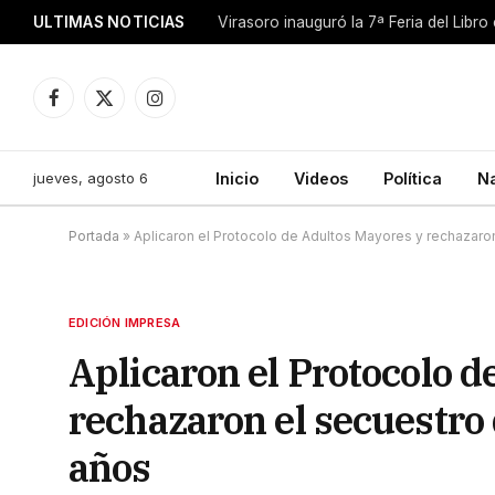
ULTIMAS NOTICIAS
Facebook
X
Instagram
(Twitter)
jueves, agosto 6
Inicio
Videos
Política
N
Portada
»
Aplicaron el Protocolo de Adultos Mayores y rechazaron
EDICIÓN IMPRESA
Aplicaron el Protocolo 
rechazaron el secuestro 
años