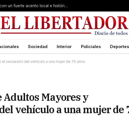
Virasoro inauguró la 7ª Feria del Libro con un fuerte acento local e histórico
acionales
Sociedad
Interior
Policiales
Deportes
 el secuestro del vehículo a una mujer de 70 años
de Adultos Mayores y
del vehículo a una mujer de 