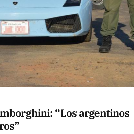
amborghini: “Los argentinos
eros”