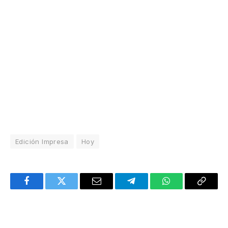
Edición Impresa
Hoy
Facebook
Twitter
Email
Telegram
WhatsApp
Copy
Link