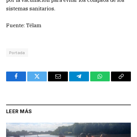
por la vacunación para evitar los colapsos de los
sistemas sanitarios.
Fuente: Télam
Portada
Facebook
Twitter
Email
Telegram
WhatsApp
Copy
Link
LEER MÁS