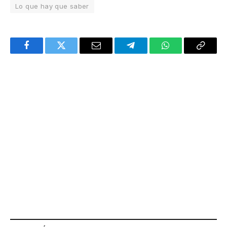
Lo que hay que saber
Facebook
Twitter
Email
Telegram
WhatsApp
Copy
Link