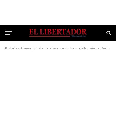
Portada
»
Alarma global ante el avance sin freno de la variante Ómicron