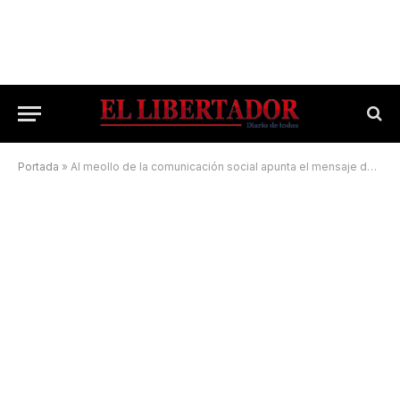
Portada
»
Al meollo de la comunicación social apunta el mensaje del Papa Francisco