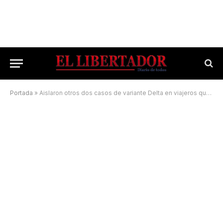
Portada
»
Aislaron otros dos casos de variante Delta en viajeros que regresaron al país