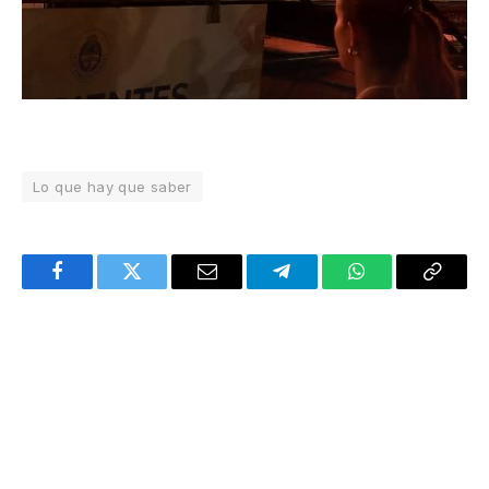
Lo que hay que saber
Facebook
Twitter
Email
Telegram
WhatsApp
Copy
Link