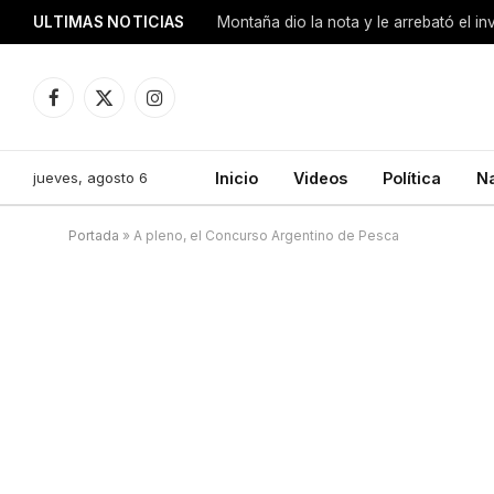
ULTIMAS NOTICIAS
Montaña dio la nota y le arrebató el i
Facebook
X
Instagram
(Twitter)
jueves, agosto 6
Inicio
Videos
Política
N
Portada
»
A pleno, el Concurso Argentino de Pesca