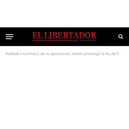
Portada
»
A minutos de su aprobación, Valdés promulgó la ley de Paridad de Género