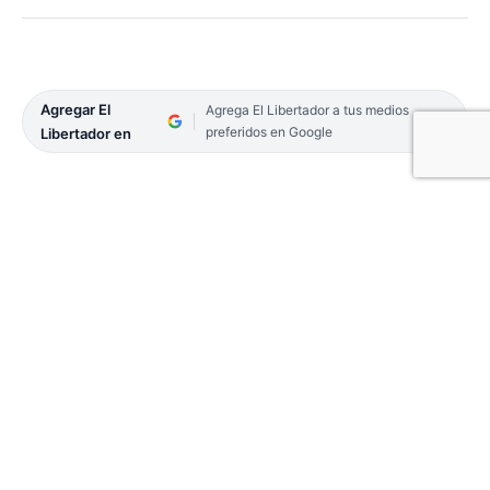
Agregar El
Agrega El Libertador a tus medios
preferidos en Google
Libertador en
Siendo un juego fácil de aprender, la Ruleta
siempre ha sido una de las favoritas de los
jugadores. Este artículo se establece para cubrir
una
guía general sobre cómo jugar a la ruleta
que ofrece algunas estrategias de juego, reglas, y