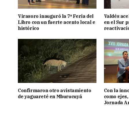
Virasoro inauguró la 7ª Feria del
Valdés acel
Libro con un fuerte acento local e
en el Sur 
histórico
reactivaci
Confirmaron otro avistamiento
Con la inn
de yaguareté en Mburucuyá
como ejes, 
Jornada Ar