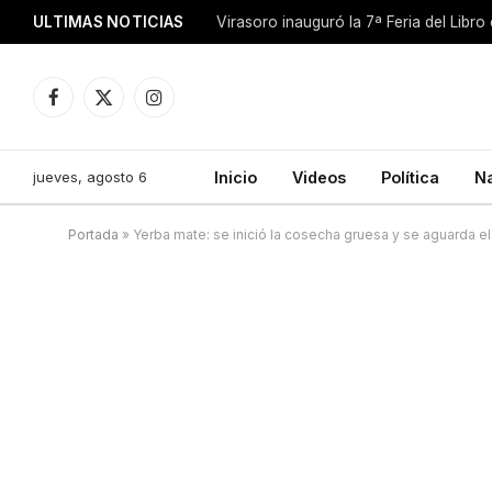
ULTIMAS NOTICIAS
Facebook
X
Instagram
(Twitter)
jueves, agosto 6
Inicio
Videos
Política
N
Portada
»
Yerba mate: se inició la cosecha gruesa y se aguarda e