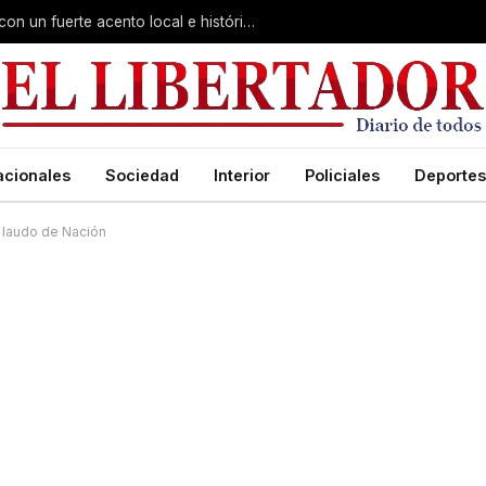
Virasoro inauguró la 7ª Feria del Libro con un fuerte acento local e histórico
acionales
Sociedad
Interior
Policiales
Deportes
l laudo de Nación