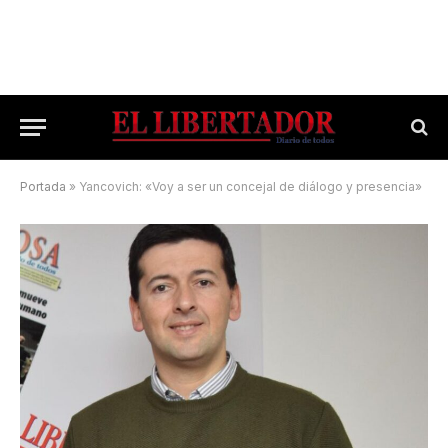
Portada
»
Yancovich: «Voy a ser un concejal de diálogo y presencia»