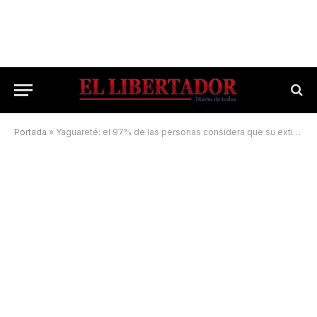
Portada
»
Yaguareté: el 97% de las personas considera que su extinción «sería muy grave»