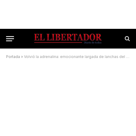
Portada
»
Volvió la adrenalina: emocionante largada de lanchas del concurso de pesca del surubí