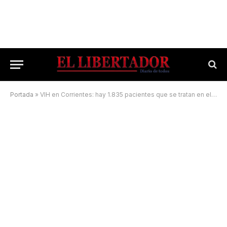
Portada
»
VIH en Corrientes: hay 1.835 pacientes que se tratan en el sistema público