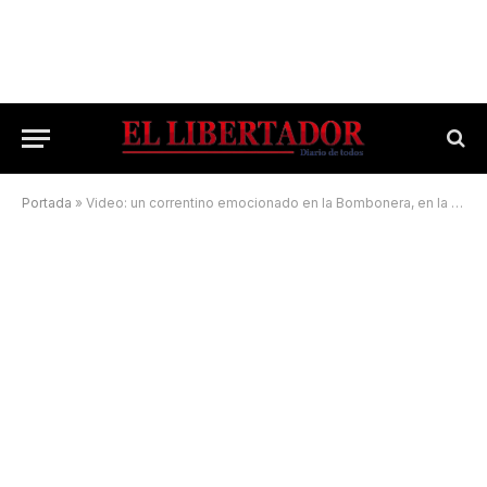
Portada
»
Video: un correntino emocionado en la Bombonera, en la previa del Boca-River