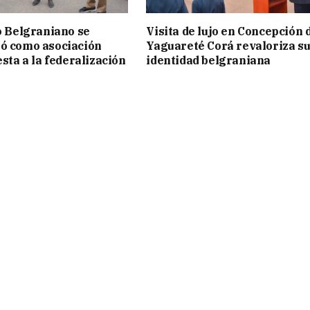
to Belgraniano se
Visita de lujo en Concepción 
ó como asociación
Yaguareté Corá revaloriza s
esta a la federalización
identidad belgraniana