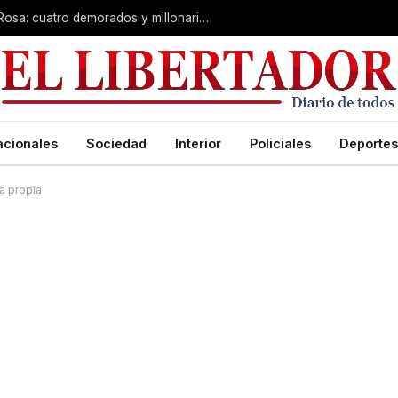
Desarticulan “kiosco” narco en Santa Rosa: cuatro demorados y millonario secuestro de tecnología
acionales
Sociedad
Interior
Policiales
Deportes
sa propia