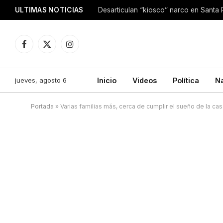
ULTIMAS NOTICIAS
Facebook
X
Instagram
(Twitter)
jueves, agosto 6
Inicio
Videos
Política
N
Portada
»
Varias familias más, cerca de cumplir el sueño de la ca