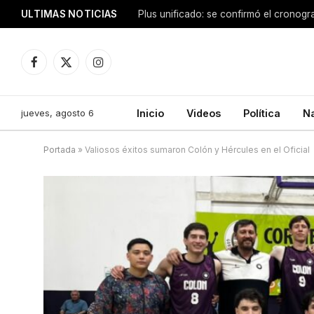
ULTIMAS NOTICIAS
Facebook
X
Instagram
(Twitter)
jueves, agosto 6
Inicio
Videos
Política
N
Portada
»
Valiosos éxitos sumaron Colón y Hércules en el Oficial