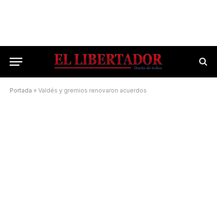
Portada
»
Valdés y gremios renovaron acuerdos