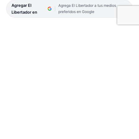
Agregar El
Agrega El Libertador a tus medios
preferidos en Google
Libertador en
Los integrantes de la Junta Electoral Nacional de
Corrientes encabezaron ayer el acto de apertura
del escrutinio definitivo del balotaje en el recinto
de la Legislatura provincial.
El juez Federal, Juan Carlos Vallejos; la titular de la
Cámara Federal de Apelaciones, Selva Spessot y el
presidente del Superior Tribunal de Justicia,
Eduardo Rey Vázquez, junto con el secretario