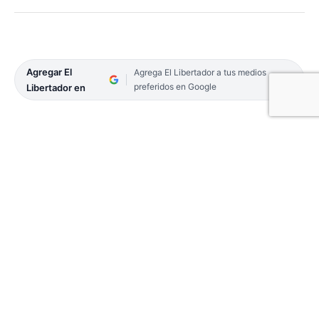
Agregar El
Agrega El Libertador a tus medios
preferidos en Google
Libertador en
El Gobierno provincial y la Municipalidad de
Corrientes homenajearon ayer a las mujeres
correntinas, con dos actos en los que les
entregaron reconocimientos por su labor y
trayectoria en distintos ámbitos. En ambos casos,