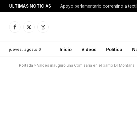
ULTIMAS NOTICIAS
Apoyo parlamentario correntino a texti
Facebook
X
Instagram
(Twitter)
jueves, agosto 6
Inicio
Videos
Política
N
Portada
»
Valdés inauguró una Comisaría en el barrio Dr Montaña