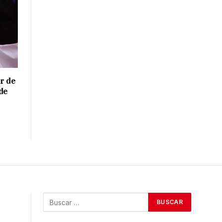
r de
de