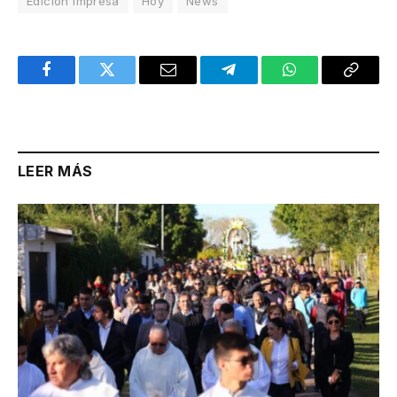
Edición Impresa
Hoy
News
Facebook
Twitter
Email
Telegram
WhatsApp
Copy
Link
LEER MÁS