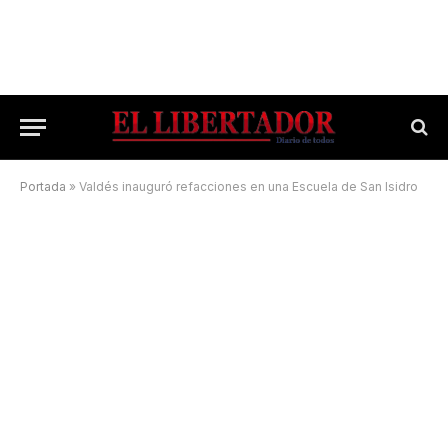
Portada
»
Valdés inauguró refacciones en una Escuela de San Isidro