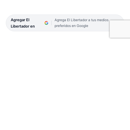
Agregar El
Agrega El Libertador a tus medios
preferidos en Google
Libertador en
La 42ª Peregrinación Juvenil a Itatí, prevista para
el 18 y 19 de septiembre, este año se realizará con
actividades presenciales y también virtuales,
debido a la situación epidemiológica por el Covid-
19. Bajo el lema «Junto a Jesús, José y María,
peregrinamos con esperanza y valentía», la