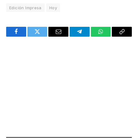
Edición Impresa
Hoy
Facebook
Twitter
Email
Telegram
WhatsApp
Copy
Link