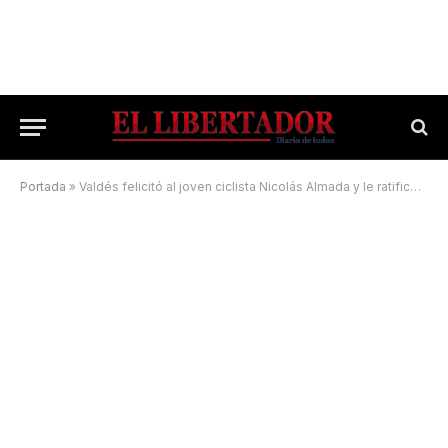
Portada
»
Valdés felicitó al joven ciclista Nicolás Almada y le ratificó su apoyo