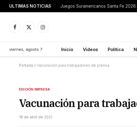
ULTIMAS NOTICIAS
Juegos Suramericanos Santa Fe 2026: 
Facebook
X
Instagram
(Twitter)
viernes, agosto 7
Inicio
Videos
Política
N
Portada
»
Vacunación para trabajadores de prensa
EDICIÓN IMPRESA
Vacunación para trabaja
18 de abril de 2021