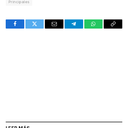
Principales
Facebook
Twitter
Email
Telegram
WhatsApp
Copy
Link
LEER MÁS