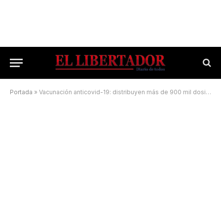
Portada
»
Vacunación anticovid-19: distribuyen más de 900 mil dosis de AstraZeneca a las provincias