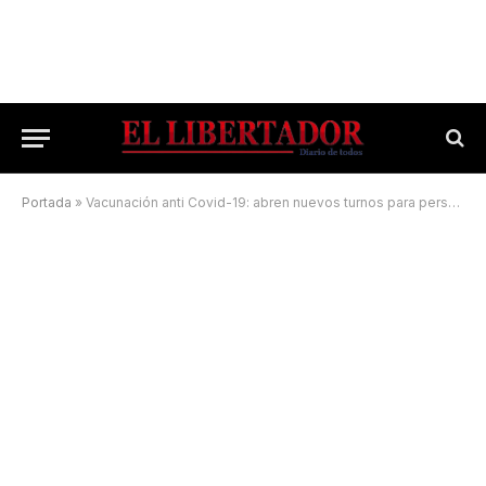
Portada
»
Vacunación anti Covid-19: abren nuevos turnos para personas mayores de 40